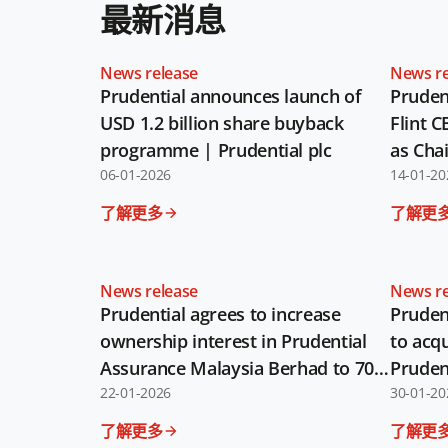
最新消息
News release
News re
Prudential announces launch of
Prudent
USD 1.2 billion share buyback
Flint C
programme | Prudential plc
as Chai
06-01-2026
14-01-20
了解更多
了解更
News release
News re
Prudential agrees to increase
Pruden
ownership interest in Prudential
to acqu
Assurance Malaysia Berhad to 70%
Pruden
for approximately US$ 375 million
22-01-2026
Berhad
30-01-20
| Prudential plc
了解更多
了解更