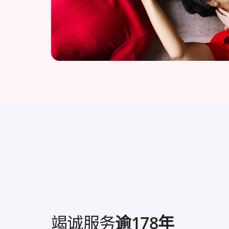
竭诚服务
逾178年