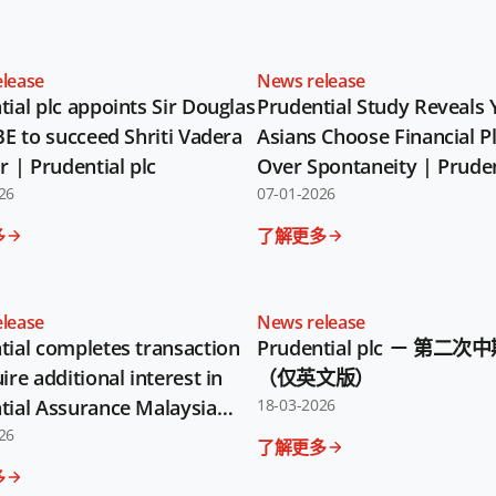
lease
News release
ial plc appoints Sir Douglas
Prudential Study Reveals
BE to succeed Shriti Vadera
Asians Choose Financial P
r | Prudential plc
Over Spontaneity | Pruden
26
07-01-2026
多
了解更多
lease
News release
tial completes transaction
Prudential plc － 第二
ire additional interest in
（仅英文版）
tial Assurance Malaysia
18-03-2026
 | Prudential plc
26
了解更多
多