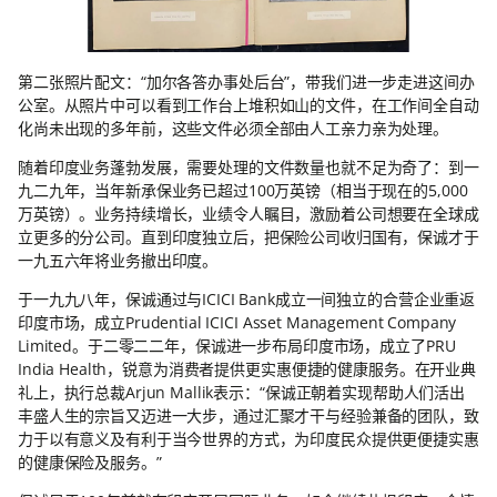
第二张照片配文：“加尔各答办事处后台”，带我们进一步走进这间办
公室。从照片中可以看到工作台上堆积如山的文件，在工作间全自动
化尚未出现的多年前，这些文件必须全部由人工亲力亲为处理。
随着印度业务蓬勃发展，需要处理的文件数量也就不足为奇了：到一
九二九年，当年新承保业务已超过100万英镑（相当于现在的5,000
万英镑）。业务持续增长，业绩令人瞩目，激励着公司想要在全球成
立更多的分公司。直到印度独立后，把保险公司收归国有，保诚才于
一九五六年将业务撤出印度。
于一九九八年，保诚通过与ICICI Bank成立一间独立的合营企业重返
印度市场，成立Prudential ICICI Asset Management Company
Limited。于二零二二年，保诚进一步布局印度市场，成立了PRU
India Health，锐意为消费者提供更实惠便捷的健康服务。在开业典
礼上，执行总裁Arjun Mallik表示：“保诚正朝着实现帮助人们活出
丰盛人生的宗旨又迈进一大步，通过汇聚才干与经验兼备的团队，致
力于以有意义及有利于当今世界的方式，为印度民众提供更便捷实惠
的健康保险及服务。”