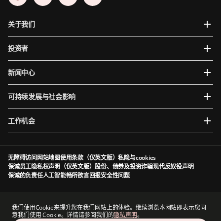
关于我们
投资者
新闻中心
可持续发展与社会影响
工作机会
无障碍访问
网站地图
使用条款（仅英文版）
私隐与cookies
保诚员工隐私权声明（仅英文版）
股份、债券及投资诈骗
现代反奴役声明
保诚的负责任人工智能
畅所欲言
回报安全性问题
Prudential plc于英格兰及威尔斯成立及注册。注册办事处：5th Floor, 10 Old Bailey,
London, EC4M 7NG, United Kingdom。注册编号为1397169。Prudential plc为一家控股公
我们使用Cookie来提升您在我们网站上的体验。继续浏览本网站即表示您同
司，其部分子公司由香港保险业监管局及其他监管机构授权及规管（视情况而定）。香港主要
意我们使用 Cookie。详情请参阅我们的
隐私声明
。
营业地点：香港中环港景街1号国际金融中心一期13 楼。