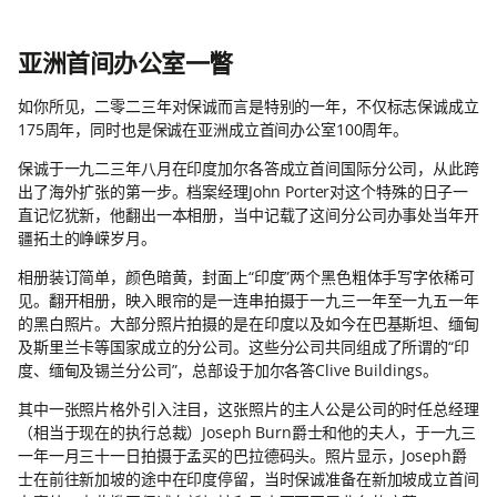
亚洲首间办公室一瞥
如你所见，二零二三年对保诚而言是特别的一年，不仅标志保诚成立
175周年，同时也是保诚在亚洲成立首间办公室100周年。
保诚于一九二三年八月在印度加尔各答成立首间国际分公司，从此跨
出了海外扩张的第一步。档案经理John Porter对这个特殊的日子一
直记忆犹新，他翻出一本相册，当中记载了这间分公司办事处当年开
疆拓土的峥嵘岁月。
相册装订简单，颜色暗黄，封面上“印度”两个黑色粗体手写字依稀可
见。翻开相册，映入眼帘的是一连串拍摄于一九三一年至一九五一年
的黑白照片。大部分照片拍摄的是在印度以及如今在巴基斯坦、缅甸
及斯里兰卡等国家成立的分公司。这些分公司共同组成了所谓的“印
度、缅甸及锡兰分公司”，总部设于加尔各答Clive Buildings。
其中一张照片格外引入注目，这张照片的主人公是公司的时任总经理
（相当于现在的执行总裁）Joseph Burn爵士和他的夫人，于一九三
一年一月三十一日拍摄于孟买的巴拉德码头。照片显示，Joseph爵
士在前往新加坡的途中在印度停留，当时保诚准备在新加坡成立首间