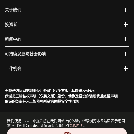
关于我们
投资者
新闻中心
可持续发展与社会影响
工作机会
无障碍访问
网站地图
使用条款（仅英文版）
私隐与cookies
保诚员工隐私权声明（仅英文版）
股份、债券及投资诈骗
现代反奴役声明
保诚的负责任人工智能
畅所欲言
回报安全性问题
Prudential plc于英格兰及威尔斯成立及注册。注册办事处：5th Floor, 10 Old Bailey,
London, EC4M 7NG, United Kingdom。注册编号为1397169。Prudential plc为一家控股公
我们使用Cookie来提升您在我们网站上的体验。继续浏览本网站即表示您同
司，其部分子公司由香港保险业监管局及其他监管机构授权及规管（视情况而定）。香港主要
意我们使用 Cookie。详情请参阅我们的
隐私声明
。
营业地点：香港中环港景街1号国际金融中心一期13 楼。
接受