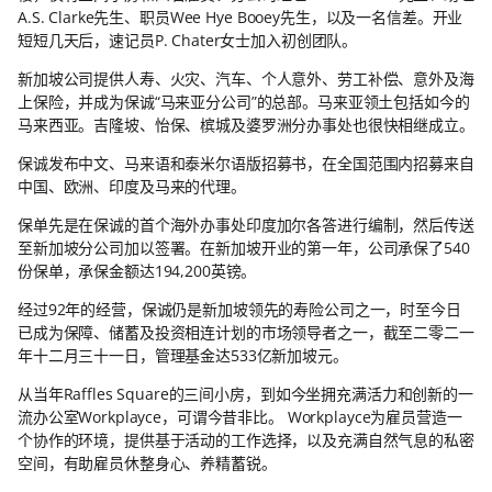
A.S. Clarke先生、职员Wee Hye Booey先生，以及一名信差。开业
短短几天后，速记员P. Chater女士加入初创团队。
新加坡公司提供人寿、火灾、汽车、个人意外、劳工补偿、意外及海
上保险，并成为保诚“马来亚分公司”的总部。马来亚领土包括如今的
马来西亚。吉隆坡、怡保、槟城及婆罗洲分办事处也很快相继成立。
保诚发布中文、马来语和泰米尔语版招募书，在全国范围内招募来自
中国、欧洲、印度及马来的代理。
保单先是在保诚的首个海外办事处印度加尔各答进行编制，然后传送
至新加坡分公司加以签署。在新加坡开业的第一年，公司承保了540
份保单，承保金额达194,200英镑。
经过92年的经营，保诚仍是新加坡领先的寿险公司之一，时至今日
已成为保障、储蓄及投资相连计划的市场领导者之一，截至二零二一
年十二月三十一日，管理基金达533亿新加坡元。
从当年Raffles Square的三间小房，到如今坐拥充满活力和创新的一
流办公室Workplayce，可谓今昔非比。 Workplayce为雇员营造一
个协作的环境，提供基于活动的工作选择，以及充满自然气息的私密
空间，有助雇员休整身心、养精蓄锐。