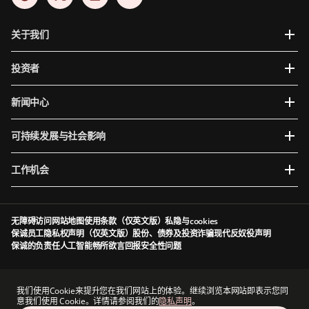
关于我们
投资者
新闻中心
可持续发展与社会影响
工作机会
无障碍访问
网站地图
使用条款（仅英文版）
私隐与cookies
保诚员工隐私权声明（仅英文版）
股份、债券及投资诈骗
现代反奴役声明
保诚的负责任人工智能
畅所欲言
回报安全性问题
Prudential plc于英格兰及威尔斯成立及注册。注册办事处：5th Floor, 10 Old Bailey,
London, EC4M 7NG, United Kingdom。注册编号为1397169。Prudential plc为一家控股公
我们使用Cookie来提升您在我们网站上的体验。继续浏览本网站即表示您同
司，其部分子公司由香港保险业监管局及其他监管机构授权及规管（视情况而定）。香港主要
意我们使用 Cookie。详情请参阅我们的
隐私声明
。
营业地点：香港中环港景街1号国际金融中心一期13 楼。