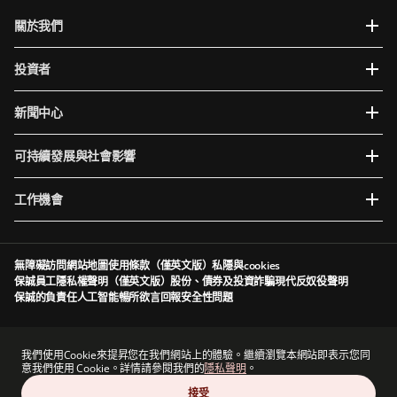
關於我們
投資者
新聞中心
可持續發展與社會影響
工作機會
無障礙訪問
網站地圖
使用條款（僅英文版）
私隱與cookies
保誠員工隱私權聲明（僅英文版）
股份、債券及投資詐騙
現代反奴役聲明
保誠的負責任人工智能
暢所欲言
回報安全性問題
Prudential plc於英格蘭及威爾斯成立及註冊。註冊辦事處：5th Floor, 10 Old Bailey,
London, EC4M 7NG, United Kingdom。註冊編號為1397169。Prudential plc為一家控股公
我們使用Cookie來提昇您在我們網站上的體驗。繼續瀏覽本網站即表示您同
司，其部分附屬公司由香港保險業監管局及其他監管機構授權及規管（視情況而定）。香港主
意我們使用 Cookie。詳情請參閱我們的
隱私聲明
。
要營業地點：香港中環港景街1號國際金融中心一期13 樓。
接受
Prudential plc與保德信金融集團（一家主要營業地點位於美國的公司）及The Prudential