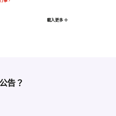
行事
載入更多
公告？