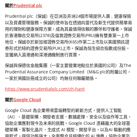
關於
Prudential plc
Prudential plc（保誠）在亞洲及非洲24個市場提供人壽﹑健康保險
以及資產管理服務。保誠的使命旨在透過向當代及新生代提供簡單易
用的理財和健康保障方案，成為其最值得信賴的夥伴和守護者。保誠
於香港聯合交易所(2378)及倫敦證券交易所(PRU)擁有雙重第一上市
地位。保誠亦於新加坡證券交易所(K6S)作第二上市及以美國預託證
券形式於紐約證券交易所(PUK)上市。保誠為恒生綜合指數成份股，
並獲納入滬港通和深港通機制進行買賣。
保誠與保德信金融集團（一家主要營業地點位於美國的公司）及The
Prudential Assurance Company Limited（M&G plc的附屬公司，
一家於英國註冊成立的公司）均無任何聯屬關係。
https://www.prudentialplc.com/zh-hant
關於
Google Cloud
Google Cloud 為企業帶來雲端轉型的嶄新方式，提供人工智能
（AI）、基礎架構、開發者支援、數據處理、安全以及協作等工具，
協助企業應對現今及未來的挑戰。Google Cloud 憑藉龐大的全球基
礎架構、客製化晶片、生成式 AI 模型、開發平台，以及AI 驅動的應
用程式，提供功能強大、全面整合且經優化的 AI 堆疊，協助企業及