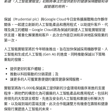
新建「人工智能實驗室」初期將專注於提供更好的健康保障體驗和卓
越營運的用例。
保誠（Prudential plc）與Google Cloud今日宣佈擴展戰略合作夥伴
關係，一起建立創新的人工智能產品和應用程式，以助提升客戶、代
理及員工的體驗。Google Cloud將為保誠的新建人工智能實驗室提
供支援，著重化解業務和客戶，此次合作是亞洲和非洲地區保險業的
第一次。
人工智能實驗室將於今年稍後推出，旨在加快保誠採用機器學習、人
工智能和生成式人工智能 (Gen AI) 的進度，同時推動保誠以下策略
重點的發展：
提供更好的客戶體驗；
推動以科技驅動的分銷渠道；及
讓更多的人可獲實惠便捷的優質健康保障服務。
實驗室將為15,000名保誠員工提供新的沙盒環境和循序漸進的支援
程序，將他們的構思化為可擴展的人工智能產品和應用程式，包括利
用領先的大型語言模型、先進及安全的人工智能和數據分析解決方
案，以及端到端的雲端支援。此次合作能讓雙方有機會在壽險和健康
保險行業建造人工智能的未來。