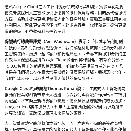
憑藉Google Cloud在人工智能健康領域的專業知識，實驗室初期將
優先考慮採用人工智能提供更優質的健康保障服務，同時為代理提供
支援，協助其提供更暢順和個人化的客戶體驗。實驗室亦專注研究如
何利用人工智能更完善營運流程，務求為客戶、代理和員工提供更優
質的體驗，並帶動盈利效率的提升。
保誠執行總裁華康堯（Anil Wadhwani）表示：
「保誠承諾利用創
新技術，為所有持份者創造價值。我們積極利用數據、進階分析和人
工智能技術，締造卓越的客戶和代理體驗，同時亦有助提升我們的工
作效率。保誠擴展與Google Cloud的合作夥伴關係，有望充分發揮
15,000名員工的新穎和創意潛能，並加快拓展相關市場的速度。尤
其是在我們認為存在龐大增長機遇的健康保險領域。通過深化合作，
我們希望未來可以為客戶提供更優越的保險服務。」
Google Cloud行政總裁Thomas Kurian說：
「生成式人工智能將為
推動保險業的創新帶來重大機遇。今次我們與保誠合作推出人工智能
實驗室，將有助重新構想客戶體驗、優化營運及發掘新的增長機遇。
Google Cloud將不遺餘力，利用人工智能和數據分析能力以及所需
的專業知識，幫助保誠實現未來保險的願景。」
人工智能實驗室總部將位於新加坡，而且亦會與不同的高等教育機
構、研究中心、具備潛力的初創公司及人工智能專家合作。此合作將