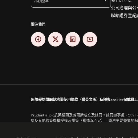
公司治理與公
聯絡證券登記
關注我們
無障礙訪問
網站地圖
使用條款（僅英文版）
私隱與cookies
保誠員工
Prudential plc於英格蘭及威爾斯成立及註冊。註冊辦事處：5th Floor
局及其他監管機構授權及規管（視情況而定）。香港主要營業地點：
Prudential plc與保德信金融集團（一家主要營業地點位於美國的公司）