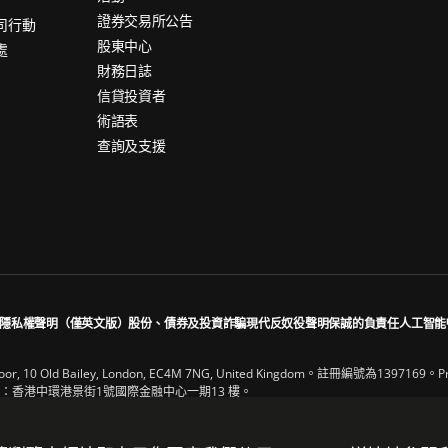
證券交易所公告
司行動
股東中心
處
財務日誌
信貸投資者
術語表
查詢及支援
隱私權聲明（僅英文版）
股份、債券及投資詐騙
現代反奴役聲明
保誠的負責任人工智能
, 10 Old Bailey, London, EC4M 7NG, United Kingdom。註冊編號為13
香港中環港景街1號國際金融中心一期13 樓。
及The Prudential Assurance Company Limited（M&G plc的