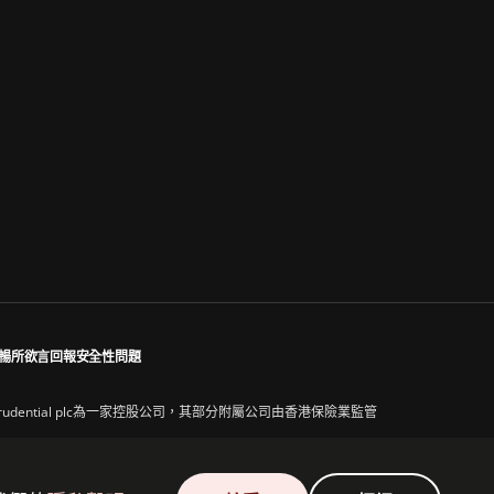
暢所欲言
回報安全性問題
97169。Prudential plc為一家控股公司，其部分附屬公司由香港保險業監管
附屬公司，一家於英國註冊成立的公司）均無任何聯屬關係。