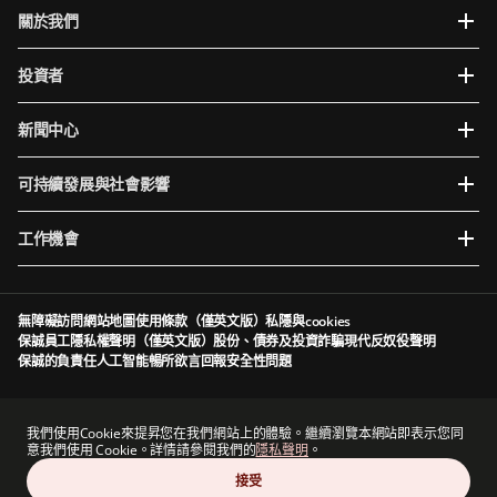
關於我們
投資者
新聞中心
可持續發展與社會影響
工作機會
無障礙訪問
網站地圖
使用條款（僅英文版）
私隱與cookies
保誠員工隱私權聲明（僅英文版）
股份、債券及投資詐騙
現代反奴役聲明
保誠的負責任人工智能
暢所欲言
回報安全性問題
Prudential plc於英格蘭及威爾斯成立及註冊。註冊辦事處：5th Floor, 10 Old Bailey,
London, EC4M 7NG, United Kingdom。註冊編號為1397169。Prudential plc為一家控股公
我們使用Cookie來提昇您在我們網站上的體驗。繼續瀏覽本網站即表示您同
司，其部分附屬公司由香港保險業監管局及其他監管機構授權及規管（視情況而定）。香港主
意我們使用 Cookie。詳情請參閱我們的
隱私聲明
。
要營業地點：香港中環港景街1號國際金融中心一期13 樓。
接受
Prudential plc與保德信金融集團（一家主要營業地點位於美國的公司）及The Prudential