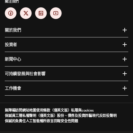
關注我們
關於我們
投資者
新聞中心
可持續發展與社會影響
工作機會
無障礙訪問
網站地圖
使用條款（僅英文版）
私隱與cookies
保誠員工隱私權聲明（僅英文版）
股份、債券及投資詐騙
現代反奴役聲明
保誠的負責任人工智能
暢所欲言
回報安全性問題
Prudential plc於英格蘭及威爾斯成立及註冊。註冊辦事處：5th Floor, 10 Old Bailey,