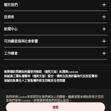
關於我們
投資者
新聞中心
可持續發展與社會影響
工作機會
無障礙訪問
網站地圖
使用條款（僅英文版）
私隱與cookies
保誠員工隱私權聲明（僅英文版）
股份、債券及投資詐騙
現代反奴役聲明
保誠的負責任人工智能
暢所欲言
回報安全性問題
Prudential plc於英格蘭及威爾斯成立及註冊。註冊辦事處：5th Floor, 10 Old Bailey,
London, EC4M 7NG, United Kingdom。註冊編號為1397169。Prudential plc為一家控股公
我們使用Cookie來提昇您在我們網站上的體驗。繼續瀏覽本網站即表示您同
司，其部分附屬公司由香港保險業監管局及其他監管機構授權及規管（視情況而定）。香港主
意我們使用 Cookie。詳情請參閱我們的
隱私聲明
。
要營業地點：香港中環港景街1號國際金融中心一期13 樓。
接受
Prudential plc與保德信金融集團（一家主要營業地點位於美國的公司）及The Prudential