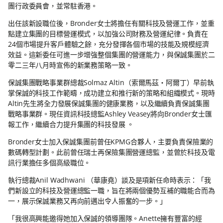
團行政委員會，並常駐香港。
出任該新設職位後，Bronder女士將擔任有關科技及營運工作，並重
點建立集團的目標營運模式，以加強公司財務及營運紀律。負責在
24個市場提升客戶體驗之餘，充分發揮各個市場的技能及規模經濟
效益。這新委任可進一步增強整個集團的營運能力，與保誠集團於二
零二三年八月時宣佈的新業務策略一致。
保誠集團戰略事業群總裁Solmaz Altin（索爾馬茲‧阿爾丁）早前執
掌保誠的科技工作範疇，成功建立和推行新的策略和組織模式。現時
Altin先生將全力發展保誠集團的健康業務，以及繼續負責保誠集團
戰略事業群。現任資訊科技總監Ashley Veasey將向Bronder女士匯
報工作，繼續合力提升集團的科技發展 。
Bronder女士加入保誠集團前曾任KPMG合夥人，主要負責保險業的
數碼轉型計劃。此前曾任瑞士再保險集團營運總監，並曾於科技及電
訊行業擔任多個高級職位。
執行總裁Anil Wadhwani （華康堯）談及是項新任命時表示：「我
們新設立的科技及營運總監一職，旨在將兩個優勢互補的職能合而為
一，展示保誠業務又再向前邁出令人振奮的一步。」
「我很高興能邀得她加入保誠的領導團隊。Anette擁有豐富的經