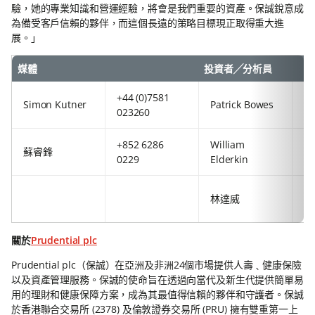
驗，她的專業知識和營運經驗，將會是我們重要的資產。保誠銳意成
為備受客戶信賴的夥伴，而這個長遠的策略目標現正取得重大進
展。」
媒體
投資者╱分析員
+44 (0)7581
+8
Simon Kutner
Patrick Bowes
023260
29
+852 6286
William
+4
蘇睿鋒
0229
Elderkin
92
+8
林達威
63
關於
Prudential plc
Prudential plc（保誠）在亞洲及非洲24個市場提供人壽﹑健康保險
以及資產管理服務。保誠的使命旨在透過向當代及新生代提供簡單易
用的理財和健康保障方案，成為其最值得信賴的夥伴和守護者。保誠
於香港聯合交易所 (2378) 及倫敦證券交易所 (PRU) 擁有雙重第一上