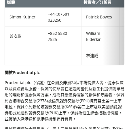
媒體
投資者╱分析員
+44 (0)7581
+8
Simon Kutner
Patrick Bowes
023260
29
+852 5580
William
+4
曾安琪
7525
Elderkin
92
+8
林達威
63
關於Prudential plc
Prudential plc（保誠）在亞洲及非洲24個市場提供人壽、健康保險
以及資產管理服務。保誠的使命旨在透過向當代及新生代提供簡單易
用的理財和健康保障方案，成為其最值得信賴的夥伴和守護者。保誠
於香港聯合交易所(2378)及倫敦證券交易所(PRU)擁有雙重第一上市
地位。保誠亦於新加坡證券交易所(K6S)作第二上市及以美國預託證
券形式於紐約證券交易所(PUK)上市。保誠為恒生綜合指數成份股，
並獲納入深港通和滬港通機制進行買賣。
保誠與保德信金融集團（一家主要營業地點位於美國的公司）及The