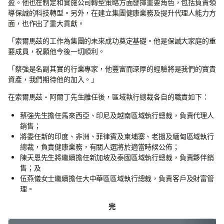
盈。他也在制定和實施公司轉型策略方面發揮重要角色，包括負責領
導保誠的科技轉型。另外，在建立集團健康業務及提升代理人能力方
面，也作出了重大貢獻。
「索爾馬茲的工作為集團的未來成功奠定基礎。他是保誠大家庭的重
要成員，祝願他今後一切順利。
「蔡強是名副其實的行業專家，他豐富而深厚的經驗將是我們的寶貴
資產，我們期待他的加入。」
在索爾馬茲‧阿爾丁先生離任後，區域執行總裁各自的職責如下：
蔡強先生擔任馬來西亞、印尼及越南區域執行總裁，負責代理人
銷售；
將委任新的印度、非洲、菲律賓及柬埔寨、老撾及緬甸區域執行
總裁，負責健康業務，有關人選將於適當時候公佈；
陳天恩先生將繼續擔任新加坡及泰國區域執行總裁，負責夥伴銷
售；及
伍燕儀女士繼續擔任大中華區區域執行總裁，負責客戶及財富管
理。
完