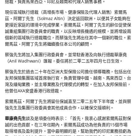
總裁，負責馬來西亞、印尼及越南和代理人銷售事務。
現任區域執行總裁（高增長市場、健康保險及代理人銷售）索爾馬
茲‧阿爾丁先生（Solmaz Altin）決定返回歐洲，以便其子女能夠在
更接近家庭的環境中完成學業。索爾馬茲‧阿爾丁先生的辭任促使保
誠重組集團行政委員會的職責，以反映增長機遇的規模，並將增設兩
個新的區域執行總裁職位，而蔡強先生將出任其中一個新的職位。索
爾馬茲‧阿爾丁先生將繼續擔任本公司的顧問。
蔡強先生將加入集團行政委員會，並常駐香港及向執行總裁華康堯
（Anil Wadhwani）匯報，委任將於二零二五年四月七日生效。
蔡強先生於過去二十年在亞洲大型保險公司擔任領導職務，包括出任
友邦保險集團區域首席執行官，負責管理中國、越南、馬來西亞、台
灣及緬甸業務，並主導業務及代理模式的轉型。在加入友邦保險前，
他曾任AXA安盛香港行政總裁。
索爾馬茲‧阿爾丁先生將留任保誠直至二零二五年下半年度，並與蔡
強先生及集團行政委員會其他成員合作，以確保交接順利。
華康堯先生
談及是項委任時表示：「首先，我衷心感謝索爾馬茲對保
誠的出色貢獻。在三年任期內，索爾馬茲成功為他負責的15個市場
取得增長及盈利提升。當中最明顯的是，幫助我們的印尼業務扭虧為