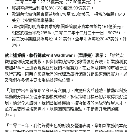
（二零二二年：27.25億美元（27.60億美元））。
經調整經營溢利增加8% (6%)至28.93億美元。
歐洲內含價值股東權益增加7%至453億美元，相當於每股1,643
美分（按實質匯率基準）。
超出集團訂明資本要求的集團監管股東資本盈餘為161億美元，
相當於覆蓋率為295%（二零二二年十二月三十一日：307%）。
第二次中期股息為每股14.21美分，全年則為每股20.47美分，升
9%。
就上述業績，執行總裁Anil Wadhwani（華康堯）表示：
「雖然宏
觀經營環境充滿挑戰，但多個業績指標仍錄得強勁表現，新業務利潤
增加45%。上述表現得益於我們不懈努力，在亞洲及非洲的市場專注
執行策略，同時亦彰顯我們的代理及銀行保險分銷渠道頗具實力，以
及我們在多個主要市場佔據領先位置。
「我們推出全新策略至今已有六個月，由提升客戶體驗、推動以科技
驅動的分銷以至健康業務模式轉型，多個策略目標已初步取得良好進
展，情況令人鼓舞。我們已招募健康、技術領域的高級領導層人才，
並在主要市場增聘專才，以期因應策略重點，不斷提升我們的能
力。」
「二零二三年，我們錄得出色的財務及營運表現，增加新業務資本配
置，提升核心能力並擴展分銷。銷售額於二零二四年頭兩個月持續增