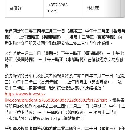
+852 6286
+8
蘇睿鋒
林達威
0229
63
我們預計於
二零二四年三月二十日（星期三）中午十二時正（香港時
間）
－
上午四時正（英國時間）
－
凌晨十二時正（東部時間）
向
香港聯合交易所及英國金融媒體公佈二零二三年全年度業績。
公告將於
三月二十日（星期三）下午三時正（香港時間）
－
上午七
時正（英國時間）
－
上午三時正（東部時間）
在倫敦證券交易所發
佈。
預先錄製的分析員及投資者簡報會將於二零二四年三月二十日（星期
三）中午十二時正（香港時間） － 上午四時正（英國時間） － 凌
晨十二時正（東部時間）起可按需要點按以下連結播放：
https://www.investis-
live.com/prudential/65d35e48da722d0c002fb172/hsrt
。錄製視
頻所用的文稿副本亦將於二零二四年三月二十日（星期三）中午十二
時正（香港時間） － 上午四時正（英國時間） － 凌晨十二時正
（東部時間）起於Prudential plc網站提供。
分析員及投資者問答活動將於二零二四年三月二十日（星期三）下午