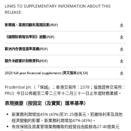
LINKS TO SUPPLEMENTARY INFORMATION ABOUT THIS
RELEASE:
新聞稿、業務回顧和風險因素
(PDF)
《國際財務報告準則》披露
(PDF)
歐洲內含價值基準業績
(PDF)
額外未經審計財務資料
(PDF)
2023 full year financial supplement (英文版本)
(XLSX)
Prudential plc（「保誠」；香港交易所：2378；倫敦證券交易所：
PRU）今日公佈截至二零二三年十二月三十一日止年度財務業績。
表現摘要（按固定（及實質）匯率基準）
新業務利潤增加45% (43%)至31.25億美元。若撇除利率及其他
經濟變動的影響，新業務利潤增加47% (45%)。
有效保險及資產管理業務賺取的經營自由盈餘為27.40億美元