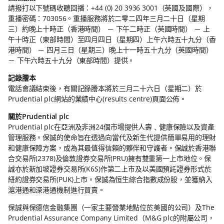
請撥打以下號碼收聽回播：+44 (0) 20 3936 3001（英國及國際），
重播密碼：703056。重播服務將於二零二四年三月二十日（星期
三）約晚上十時正（香港時間） － 下午二時正（英國時間） － 上
午十時正（東部時間）至四月四日（星期四）上午六時五十九分（香
港時間） － 四月三日（星期三）晚上十一時五十九分（英國時間）
－ 下午六時五十九分（東部時間）提供。
記錄謄本
電話會議結束後，有關記錄謄本將於三月二十六日（星期二）於
Prudential plc網站的業績中心(results centre)頁面公佈。
關於Prudential plc
Prudential plc在亞洲及非洲24個市場提供人壽﹑健康保險以及資產
管理服務。保誠的使命旨在透過向當代及新生代提供簡單易用的理財
和健康保障方案，成為其最值得信賴的夥伴和守護者。保誠於香港聯
合交易所(2378)及倫敦證券交易所(PRU)擁有雙重第一上市地位。保
誠亦於新加坡證券交易所(K6S)作第二上市及以美國預託證券形式於
紐約證券交易所(PUK)上市。保誠為恒生綜合指數成份股，並獲納入
滬港通和深港通機制進行買賣。
保誠與保德信金融集團（一家主要營業地點位於美國的公司）及The
Prudential Assurance Company Limited（M&G plc的附屬公司，