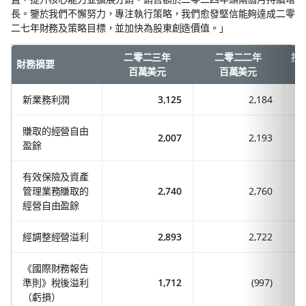
長。鑒於我們不懈努力，專注執行策略，我們愈發堅信能夠達成二零
二七年財務及策略目標，並加快為股東創造價值。」
二零二三年
二零二二年
按
財務摘要
百萬美元
百萬美元
新業務利潤
3,125
2,184
賺取的經營自由
2,007
2,193
盈餘
有效保險及資產
管理業務賺取的
2,740
2,760
經營自由盈餘
經調整經營溢利
2,893
2,722
《國際財務報告
準則》稅後溢利
1,712
(997)
（虧損）