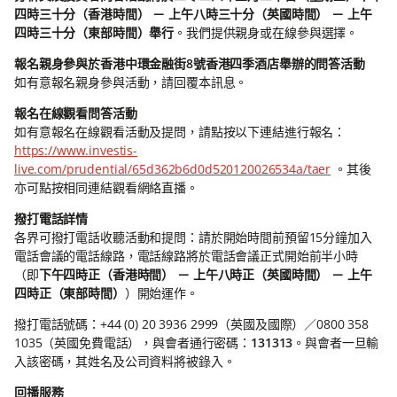
四時三十分（香港時間）
－
上午八時三十分（英國時間）
－
上午
四時三十分（東部時間）舉行
。我們提供親身或在線參與選擇。
報名親身參與於香港中環金融街8號香港四季酒店舉辦的問答活動
如有意報名親身參與活動，請回覆本訊息。
報名在線觀看問答活動
如有意報名在線觀看活動及提問，請點按以下連結進行報名：
https://www.investis-
live.com/prudential/65d362b6d0d520120026534a/taer
。其後
亦可點按相同連結觀看網絡直播。
撥打電話詳情
各界可撥打電話收聽活動和提問：請於開始時間前預留15分鐘加入
電話會議的電話線路，電話線路將於電話會議正式開始前半小時
（即
下午四時正（香港時間）
－
上午八時正（英國時間）
－
上午
四時正（東部時間）
）開始運作。
撥打電話號碼：+44 (0) 20 3936 2999（英國及國際）／0800 358
1035（英國免費電話），與會者通行密碼：
131313
。與會者一旦輸
入該密碼，其姓名及公司資料將被錄入。
回播服務