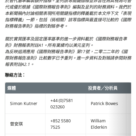
於替代基準編製額外指標。呈列該等關鍵指標並非旨在將其視為可替
代或優於根據《國際財務報告準則》編製及呈列的財務資料。我們於
本新聞稿內討論相關表現所用關鍵指標的釋義載於本文件下文「表現
指標釋義」一節，包括（倘相關）該等指標與最直接可比較的《國際
財務報告準則》指標的對賬參考。
關於實質匯率及固定匯率基準的進一步資料載於《國際財務報告準
則》財務報表附註A1。所有業績均以美元呈列。
為反映追溯應用《國際財務報告準則》第17號，二零二二年的《國
際財務報告准則》比較數字已予重列。進一步資料及對賬請參閱財務
報表附註A2.1。
聯絡方法：
媒體
投資者╱分析員
+44 (0)7581
+8
Simon Kutner
Patrick Bowes
023260
54
+852 5580
William
+4
曾安琪
7525
Elderkin
92