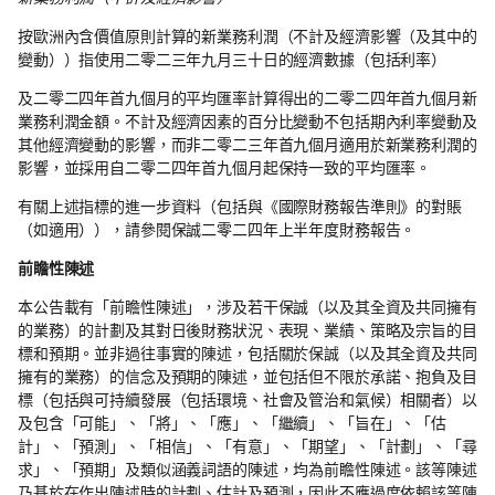
按歐洲內含價值原則計算的新業務利潤（不計及經濟影響（及其中的
變動））指使用二零二三年九月三十日的經濟數據（包括利率）
及二零二四年首九個月的平均匯率計算得出的二零二四年首九個月新
業務利潤金額。不計及經濟因素的百分比變動不包括期內利率變動及
其他經濟變動的影響，而非二零二三年首九個月適用於新業務利潤的
影響，並採用自二零二四年首九個月起保持一致的平均匯率。
有關上述指標的進一步資料（包括與《國際財務報告準則》的對賬
（如適用）），請參閱保誠二零二四年上半年度財務報告。
前瞻性陳述
本公告載有「前瞻性陳述」，涉及若干保誠（以及其全資及共同擁有
的業務）的計劃及其對日後財務狀況、表現、業績、策略及宗旨的目
標和預期。並非過往事實的陳述，包括關於保誠（以及其全資及共同
擁有的業務）的信念及預期的陳述，並包括但不限於承諾、抱負及目
標（包括與可持續發展（包括環境、社會及管治和氣候）相關者）以
及包含「可能」、「將」、「應」、「繼續」、「旨在」、「估
計」、「預測」、「相信」、「有意」、「期望」、「計劃」、「尋
求」、「預期」及類似涵義詞語的陳述，均為前瞻性陳述。該等陳述
乃基於在作出陳述時的計劃、估計及預測，因此不應過度依賴該等陳