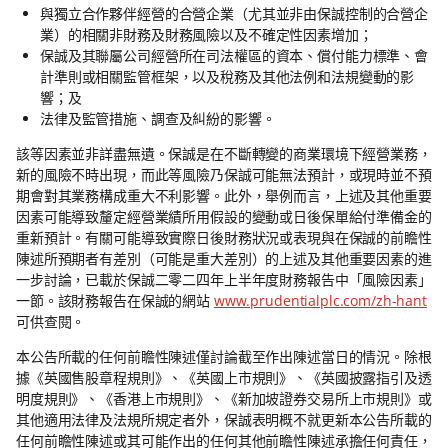
與獨立合作夥伴經營的合營企業（尤其並非由保誠控制的合營企
業）的相關非財務及財務風險以及不確定性因素增加；
保誠及其聯屬公司經營所在司法權區的資本、償付能力標準、會
計準則或相關監管框架，以及稅務及其他法例和法規變動的影
響；及
法律及監管措施、調查及糾紛的影響。
該等因素並非詳盡無遺。保誠是在不斷轉變的商業環境下經營業務，
新的風險不時出現，而此等風險乃保誠可能無法預計，或現時並不預
期會對其業務構成重大不利影響。此外，舉例而言，上述及其他重要
因素可能導致釐定經營業績所用假設的變動或日後保單給付準備金的
重新預計。有關可能導致實際日後財務狀況或表現與在保誠的前瞻性
陳述所預期者有差別（可能是重大差別）的上述及其他重要因素的進
一步討論，已載於保誠二零二四年上半年度財務報告中「風險因素」
一節。該財務報告在保誠的網站
www.prudentialplc.com/zh-hant
可供查閱。
本公告所載的任何前瞻性陳述僅討論截至作出陳述當日的情況。除根
據《英國售股章程規則》、《英國上市規則》、《英國披露指引及透
明度規則》、《香港上市規則》、《新加坡證券交易所上市規則》或
其他適用法律及法規所規定者外，保誠表明概不就更新本公告所載的
任何前瞻性陳述或其可能作出的任何其他前瞻性陳述承擔任何責任，