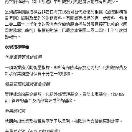
內含價值報告（如上所述）中所觀察到的經濟波動亦有所減少。
呈列該等關鍵指標並非旨在將其視為可替代或優於根據《國際財務報
告準則》編製及呈列的財務資料。有關該等指標的進一步資料，包括
二零二四年上半年度的歐洲內含價值股東權益與最直接可比較的《國
際財務報告準則》指標的對賬，已載於本集團二零二四年上半年度財
務報告。
表現指標釋義
年度保費等值銷售額
一項新業務活動衡量指標，即所有保險產品於期內的年化期繳保費及
新承保業務整付保費十分之一的總和。
瀚亞管理或諮詢基金總額
管理或諮詢基金總額，包括外部管理基金、貨幣市場基金、代M&G
plc 管理的基金及內部管理或諮詢基金。
新業務利潤
就期內出售業務按稅後基準予以呈列，按歐洲內含價值原則計算。
新業務利潤（不計及經濟影響）