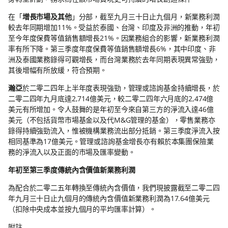
在「
增長市場及其他
」分部，截至九月三十日止九個月，新業務利潤
較去年同期增加11%。受益於泰國、台灣、印度及非洲的推動，年初
至今年度保費等值銷售額增長21%。因業務組合的影響，新業務利潤
率有所下降。第三季度年度保費等值銷售額增長6%，其中印度、非
洲及泰國業務錄得可觀增長，而台灣業務於去年同期表現異常強勁，
其後增幅有所放緩，符合預期。
瀚亞
於二零二四年上半年度表現強勁，管理或諮詢基金持續增長，於
二零二四年九月底達2,714億美元，較二零二四年六月底的2,474億
美元有所增加。令人鼓舞的是年初至今來自第三方的淨流入達46億
美元（不包括貨幣市場基金以及代M&G管理的基金），零售業務亦
錄得持續強勁流入，惟被機構業務流出部分抵銷。第三季度淨流入按
相同基準為17億美元。管理或諮詢基金增長亦有賴於本集團保險業
務的淨流入以及正面的市場及匯率變動。
年初至第三季度傳統內含價值新業務利潤
為配合於二零二五年轉換至傳統內含價值，我們現披露截至二零二四
年九月三十日止九個月的傳統內含價值新業務利潤為17.64億美元
（扣除中央成本並按九個月的平均匯率計算）。
附註