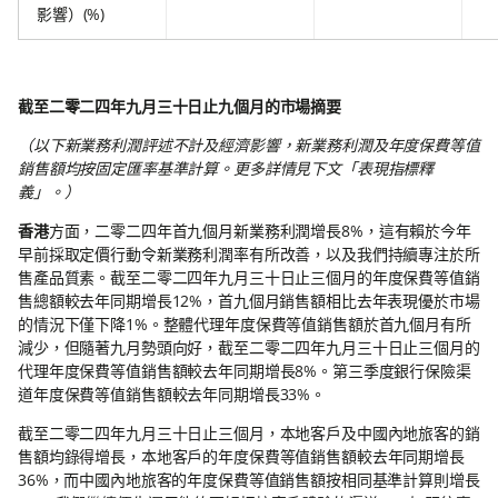
影響）(%)
截至二零二四年九月三十日止九個月的市場摘要
（以下新業務利潤評述不計及經濟影響，新業務利潤及年度保費等值
銷售額均按固定匯率基準計算。更多詳情見下文「表現指標釋
義」。）
香港
方面，二零二四年首九個月新業務利潤增長8%，這有賴於今年
早前採取定價行動令新業務利潤率有所改善，以及我們持續專注於所
售產品質素。截至二零二四年九月三十日止三個月的年度保費等值銷
售總額較去年同期增長12%，首九個月銷售額相比去年表現優於市場
的情況下僅下降1%。整體代理年度保費等值銷售額於首九個月有所
減少，但隨著九月勢頭向好，截至二零二四年九月三十日止三個月的
代理年度保費等值銷售額較去年同期增長8%。第三季度銀行保險渠
道年度保費等值銷售額較去年同期增長33%。
截至二零二四年九月三十日止三個月，本地客戶及中國內地旅客的銷
售額均錄得增長，本地客戶的年度保費等值銷售額較去年同期增長
36%，而中國內地旅客的年度保費等值銷售額按相同基準計算則增長