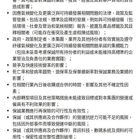
造成影響；
因應氣候變化及更廣泛與可持續發展相關問題的法律、政策及監
管發展，包括法規、標準及詮釋的發展，例如與可持續發展（包
括環境、社會及管治和氣候相關）報告、披露及產品標籤及其詮
釋相關者（可能存在衝突及產生虛假陳述風險）；
政府、政策制定者、本集團、業界及其他持份者有效實施及遵守
紓緩氣候變化及更廣泛與可持續發展相關問題承諾的集體能力
（包括未妥善考慮保誠所有持份者的利益或未能維持高標準的企
業管治及負責任的業務實踐）；
競爭及快速技術變革的影響；
死亡率和發病率趨勢、退保率及保單續新率對保誠業務及業績的
影響；
在相關行業內日後收購或合併的時間、影響及其他不確定性因
素；
內部轉型項目及其他策略措施未能達致目標或對本集團的營運或
僱員有不利效果的影響；
保誠業務進行再保險的可行性及有效性；
保誠（或其供應商及合作夥伴）的營運抗逆力可能不足的風險，
包括因外部事件而導致營運中斷的風險；
保誠（或其供應商及合作夥伴）資訊科技、數碼系統及資料的可
用性、保密性或完整性遭到破壞；