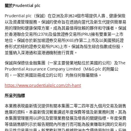
關於Prudential plc
Prudential plc（保誠）在亞洲及非洲24個市場提供人壽﹑健康保險
以及資產管理服務。保誠的使命旨在透過向當代及新生代提供簡單易
用的理財和健康保障方案，成為其最值得信賴的夥伴和守護者。保誠
於香港聯合交易所(2378)及倫敦證券交易所(PRU)擁有雙重第一上市
地位。保誠亦於新加坡證券交易所(K6S)作第二上市及以美國預託證
券形式於紐約證券交易所(PUK)上市。保誠為恒生綜合指數成份股，
並獲納入深港通和滬港通機制進行買賣。
保誠與保德信金融集團（一家主要營業地點位於美國的公司）及The
Prudential Assurance Company Limited（M&G plc 的附屬公
司，一家於英國註冊成立的公司）均無任何聯屬關係。
https://www.prudentialplc.com/zh-hant
所呈列指標
本業務表現最新情況提供有關本集團二零二四年首九個月交易及銷售
進展的資料。本最新情況著重講述年度保費等值及新業務利潤，其為
本集團管理層用以評估及管理業務發展及增長的關鍵指標。年度保費
等值銷售額列示於報告期間內所進行而可能為股東賺取利潤的交易的
指示性交易量計量。新業務利潤乃根據歐洲內含價值原則計量，反映