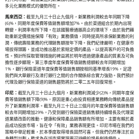
多元化業務模式的優勢所在。
馬來西亞：
截至九月三十日止九個月，新業務利潤較去年同期下降
(6)%，同期年度保費等值銷售額增加7%。由於渠道組合於期內出現
轉變，利潤率有所下降。在該國醫療通脹高企的環境下，由於我們藉
助重新定價措施保障「有效」業務價值，同時提高所承保新業務的利
潤，傳統壽險業務的代理銷售額按年下降。我們紀律嚴明，在健康市
場拔得頭籌，並成功推出基於索賠定價的產品，以提高客戶的可負擔
性。預計所採取管理措施的裨益將於明年透過健康產品的質素及可負
擔性逐步顯現。第三季度年度保費等值銷售總額較去年同期增加
1%，銀行保險渠道年度保費等值銷售額按相同基準增長19%，足證
我們與大華銀行及渣打銀行之間的合作關係綜合實力強勁。我們預計
代理及銀行保險渠道的銷售趨勢將於二零二五年回復常態。
印尼：
截至九月三十日止九個月，新業務利潤減少(2)%，同期年度保
費等值銷售額下降(9)%，原因是重心由投資相連業務轉向傳統產品提
升了新業務利潤率。截至九月三十日止三個月的年度保費等值銷售額
較去年同期增加29%，乃受到銀行保險渠道銷售額持續增長及代理渠
道業績改善的推動。健康和保障產品銷售額有所增加，主要有賴於產
品成功投放市場，旨在令「有效」業務表現更佳。印尼市場在我們的
策略中舉足輕重，於本季度取得增長固然可喜，但我們仍然專注於自
身轉型計劃，務求為在該市場實現更可持續的增長創造條件。