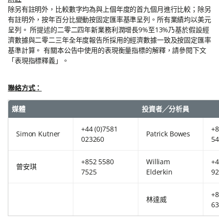
除另有註明外，比較數字均為與上個年度的首九個月進行比較；除另
有註明外，按年百分比變動按固定匯率基準呈列。所有業績均以美元
呈列。 所提述的二零二四年新業務利潤增長9%至13%乃基於假設經
濟數據與二零二三年全年度報告所採用的經濟數據一致及按固定匯率
基準計算。 有關本公告中使用的表現衡量指標的解釋，請參閱下文
「表現指標釋義」。
聯絡方式：
媒體
投資者╱分析員
+44 (0)7581
+8
Simon Kutner
Patrick Bowes
023260
54
+852 5580
William
+4
曾安琪
7525
Elderkin
92
+8
林達威
63