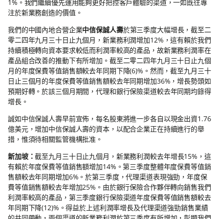
1%。我們繼續優先運用能夠更好把控客戶體驗的渠道，一如既往專
注於新業務創造的價值。
我們的中國內地合營企業
中信保誠人壽
於第三季度大幅增長，截至二
零二四年九月三十日止九個月，新業務利潤增加12%，這有賴於我們
持續積極轉向資本要求較低而利潤率較高的產品，故新業務利潤率在
產品組合改善的推動下有所增加。截至二零二四年九月三十日止九個
月的年度保費等值銷售額較去年同期下降(6)%。然而，截至九月三十
日止三個月的年度保費等值銷售額較去年同期增加36%，增長勢頭如
預期好轉。於該三個月期間，代理和銀行保險渠道較去年同期均錄得
增長。
誠如中信保誠人壽早前宣佈，每名股東將進一步各自以現金出資1.76
億美元，增加中信保誠人壽的資本，以配合企業正在持續進行的舉
措，惟須待相關監管機構批准。
新加坡：
截至九月三十日止九個月，新業務利潤較去年增長15%，這
有賴於年度保費等值銷售額增加14%。第三季度整體年度保費等值銷
售額較去年同期增加6%。於第三季度，代理渠道表現強勁，年度保
費等值銷售額較去年增加25%。由於銀行保險合作夥伴轉向銷售我們
利潤率較高的產品，第三季度銀行保險渠道年度保費等值銷售額較去
年同期下降(12)%。得益於上述利潤率增長及代理渠道強勁銷售業績
的共同帶動，兩個渠道的新業務利潤於第三季度有所增加，彰顯我們