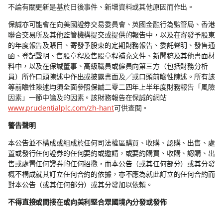
不論有關更新是基於日後事件、新增資料或其他原因而作出。
保誠亦可能會在向美國證券交易委員會、英國金融行為監管局、香港
聯合交易所及其他監管機構提交或提供的報告中，以及在寄發予股東
的年度報告及賬目、寄發予股東的定期財務報告、委託聲明、發售通
函、登記聲明、售股章程及售股章程補充文件、新聞稿及其他書面材
料中，以及在保誠董事、高級職員或僱員向第三方（包括財務分析
員）所作口頭陳述中作出或披露書面及╱或口頭前瞻性陳述。所有該
等前瞻性陳述均須全面參照保誠二零二四年上半年度財務報告「風險
因素」一節中論及的因素。該財務報告在保誠的網站
www.prudentialplc.com/zh-hant
可供查閱。
警告聲明
本公告並不構成或組成於任何司法權區購買、收購、認購、出售、處
置或發行任何證券的任何要約或邀請，或要約購買、收購、認購、出
售或處置任何證券的任何招攬，而本公告（或其任何部分）或其分發
概不構成就其訂立任何合約的依據，亦不應為就此訂立的任何合約而
對本公告（或其任何部分）或其分發加以依賴。
不得直接或間接在或向美利堅合眾國境內分發或發佈