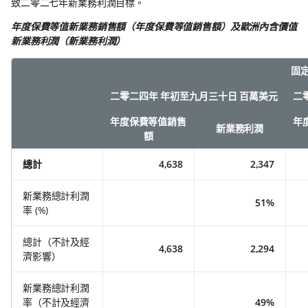
致二零二七年新業務利潤目標。
年度保費等值新業務銷售額（年度保費等值銷售額）及歐洲內含價值
新業務利潤（新業務利潤）
固
二零二四年 年初至九月三十日 百萬美元
二
年度保費等值銷售
年
新業務利潤
額
總計
4,638
2,347
新業務總計利潤
51%
率 (%)
總計（不計及經
4,638
2,294
濟影響）
新業務總計利潤
率（不計及經濟
49%