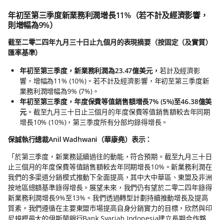
年初至第三季度新業務利潤增長11%（若不計及經濟影響，
則增幅為9%）
截至二零二四年九月三十日止九個月的表現摘要（按固定（及實質）
匯率基準）
年初至第三季度，新業務利潤為23.47億美元，
若計及經濟影
響，增幅為11% (10%)。若不計及經濟影響，年初至第三季度新
業務利潤增幅為9% (7%)。
年初至第三季度，年度保費等值銷售額增長7% (5%)至46.38億美
元
。截至九月三十日止三個月的年度保費等值銷售額較去年同期
增長10% (10%)，第三季度所有分部均錄得增長。
保誠執行總裁Anil Wadhwani（華康堯）表示：
「於第三季度，新業務延續過往的動能，符合預期。截至九月三十日
止三個月的年度保費等值銷售額較去年同期增長10%。新業務利潤在
我們的多渠道分銷模式推動下全面提高，其中大中華區、東盟及非洲
按地區總額基準錄得增長。展望未來，我們仍有望於二零二四年錄得
新業務利潤增長9%至13%。我們透過轉型計劃持續推動增長及提高
質素。我們遵循在主要東盟市場提高自身分銷實力的目標，欣然與印
尼規模最大的伊斯蘭銀行Bank Syariah Indonesia建立長期合作夥