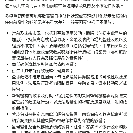
述。就其性質而言，所有前瞻性陳述均涉及風險及不確定性因素。
多項重要因素可能導致實際日後財務狀況或表現或其他所示業績與在
任何前瞻性陳述所示者有重大差別。該等因素包括但不限於：
當前及未來市況，包括利率和匯率波動、通脹（包括由此產生的
加息）、持續高息或低息環境、金融及信貸市場的整體表現以及
經濟不確定性因素、放緩或緊縮（包括俄烏衝突、中東衝突以及
相關或其他地緣政治緊張局勢及衝突所造成）的影響（亦可能影
響保單持有人行為及降低產品的實惠性）；
向低碳經濟轉型對資產估值的影響；
衍生工具未能有效緩釋任何風險；
全球政治不確定性因素，包括跨境貿易摩擦增加的可能性以及運
用法例、法規及行政權力限制貿易、金融交易、資本移動及╱或
投資；
監管機構的政策及行動，特別是保誠的集團監管機構香港保險業
監管局的政策及行動，以及法規變更的程度及速度以及一般的政
府新措施；
鑒於保誠被指定為國際活躍保險集團，國際保險監管者協會所採
納系統風險及其他集團監督政策標準對保誠的影響；
氣候變化及全球健康危機的實質、社會、發病率╱健康及財務影
響，其可能會對保誠的業務、投資、經營及其對客戶負有的責任