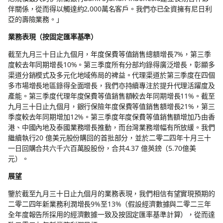
伴關係，從而得以觸達約2,000萬名客戶。我們亦已全資擁有尼日利
亞的壽險業務。」
業務表現（按固定匯率基準）
截至九月三十日止九個月，年度保費等值銷售總額增長7%，第三季
度較去年同期增長10%。第三季度所有分部均錄得廣泛增長，彰顯多
渠道分銷模式及多元化地域佈局的裨益。代理渠道於第三季度在四個
多市場增長地區錄得全面增長，我們亦持續專注於提升代理活躍度及
產能。第三季度代理年度保費等值銷售額較去年同期增長11%。截至
九月三十日止九個月，銀行保險年度保費等值銷售額增長21%，第三
季度較去年同期增加12%。第三季度年度保費等值銷售額增加乃由香
港、中國內地及泰國業務增長推動，而台灣業務增幅有所放緩。我們
繼續執行20 億美元股份購回的首批部分，並於二零二四年十月三十
一日回購合共六千六百萬股股份，合共4.37 億英鎊（5.70億美
元）。
展望
鑒於截至九月三十日止九個月的業務表現，我們相信有望實現預期的
二零二四年新業務利潤增長9%至13%（假設經濟數據與二零二三年
全年度報告所採用的經濟數據一致及按固定匯率基準計算），從而達