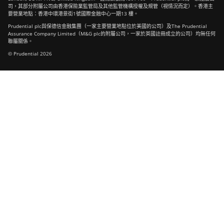
司，其部分附屬公司由香港保險業監管局及其他監管機構授權及規管（視情況而定）。香港主
要營業地點：香港中環港景街1號國際金融中心一期13 樓。
Prudential plc與保德信金融集團（一家主要營業地點位於美國的公司）及The Prudential
Assurance Company Limited（M&G plc的附屬公司，一家於英國註冊成立的公司）均無任何
聯屬關係。
© Prudential 2026