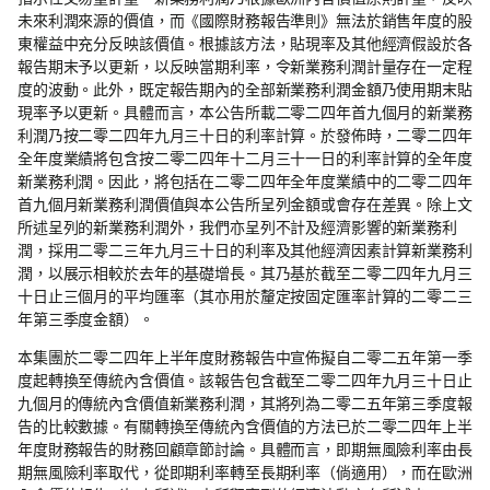
未來利潤來源的價值，而《國際財務報告準則》無法於銷售年度的股
東權益中充分反映該價值。根據該方法，貼現率及其他經濟假設於各
報告期末予以更新，以反映當期利率，令新業務利潤計量存在一定程
度的波動。此外，既定報告期內的全部新業務利潤金額乃使用期末貼
現率予以更新。具體而言，本公告所載二零二四年首九個月的新業務
利潤乃按二零二四年九月三十日的利率計算。於發佈時，二零二四年
全年度業績將包含按二零二四年十二月三十一日的利率計算的全年度
新業務利潤。因此，將包括在二零二四年全年度業績中的二零二四年
首九個月新業務利潤價值與本公告所呈列金額或會存在差異。除上文
所述呈列的新業務利潤外，我們亦呈列不計及經濟影響的新業務利
潤，採用二零二三年九月三十日的利率及其他經濟因素計算新業務利
潤，以展示相較於去年的基礎增長。其乃基於截至二零二四年九月三
十日止三個月的平均匯率（其亦用於釐定按固定匯率計算的二零二三
年第三季度金額）。
本集團於二零二四年上半年度財務報告中宣佈擬自二零二五年第一季
度起轉換至傳統內含價值。該報告包含截至二零二四年九月三十日止
九個月的傳統內含價值新業務利潤，其將列為二零二五年第三季度報
告的比較數據。有關轉換至傳統內含價值的方法已於二零二四年上半
年度財務報告的財務回顧章節討論。具體而言，即期無風險利率由長
期無風險利率取代，從即期利率轉至長期利率（倘適用），而在歐洲