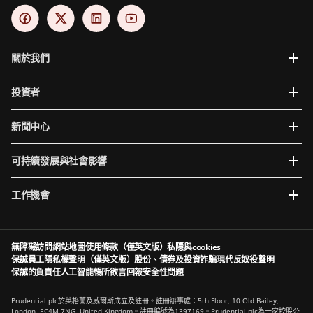
關於我們
投資者
新聞中心
可持續發展與社會影響
工作機會
無障礙訪問
網站地圖
使用條款（僅英文版）
私隱與cookies
保誠員工隱私權聲明（僅英文版）
股份、債券及投資詐騙
現代反奴役聲明
保誠的負責任人工智能
暢所欲言
回報安全性問題
Prudential plc於英格蘭及威爾斯成立及註冊。註冊辦事處：5th Floor, 10 Old Bailey,
London, EC4M 7NG, United Kingdom。註冊編號為1397169。Prudential plc為一家控股公