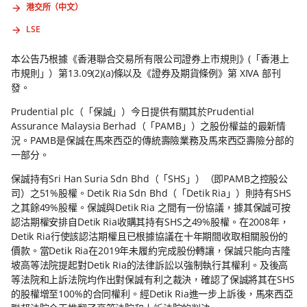
港交所（中文）
LSE
本公告乃根據《香港聯合交易所有限公司證券上市規則》(「香港上
市規則」）第13.09(2)(a)條以及《證券及期貨條例》第 XIVA 部刊
發。
Prudential plc（「保誠」）今日提供有關其於Prudential
Assurance Malaysia Berhad（「PAMB」）之股份權益的最新情
況。PAMB是保誠在馬來西亞的傳統壽險業務及馬來西亞壽險分部的
一部分。
保誠持有Sri Han Suria Sdn Bhd（「SHS」）（即PAMB之控股公
司）之51%股權。Detik Ria Sdn Bhd（「Detik Ria」）則持有SHS
之其餘49%股權。保誠與Detik Ria 之間有一份協議，據其保誠可按
認沽期權安排自Detik Ria收購其持有SHS之49%股權。在2008年，
Detik Ria行使該認沽期權且已根據協議在十年期間收取相關股份的
價款。當Detik Ria在2019年未履約完成股份轉讓，保誠只能向吉隆
坡高等法院提起對Detik Ria的法律訴訟以強制執行其權利。及後高
等法院和上訴法院均作出對保誠有利之裁決，確認了保誠將其在SHS
的股權增至100%的合同權利。經Detik Ria進一步上訴後，馬來西亞