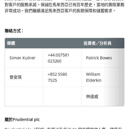
對客戶的服務承諾。保誠在馬來西亞已有百年歷史，當地的壽險業務
非常成功。我們繼續滿足馬來西亞客戶的長期保障和儲蓄需求。
聯絡方式：
媒體
投資者╱分析員
+44 (0)7581
+8
Simon Kutner
Patrick Bowes
023260
29
+852 5580
William
+4
曾安琪
7525
Elderkin
92
+8
林達威
63
關於Prudential plc