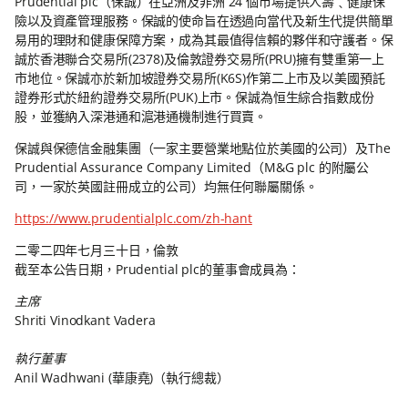
Prudential plc（保誠）在亞洲及非洲 24 個市場提供人壽﹑健康保
險以及資產管理服務。保誠的使命旨在透過向當代及新生代提供簡單
易用的理財和健康保障方案，成為其最值得信賴的夥伴和守護者。保
誠於香港聯合交易所(2378)及倫敦證券交易所(PRU)擁有雙重第一上
市地位。保誠亦於新加坡證券交易所(K6S)作第二上市及以美國預託
證券形式於紐約證券交易所(PUK)上市。保誠為恒生綜合指數成份
股，並獲納入深港通和滬港通機制進行買賣。
保誠與保德信金融集團（一家主要營業地點位於美國的公司）及The
Prudential Assurance Company Limited（M&G plc 的附屬公
司，一家於英國註冊成立的公司）均無任何聯屬關係。
https://www.prudentialplc.com/zh-hant
二零二四年七月三十日，倫敦
截至本公告日期，Prudential plc的董事會成員為：
主席
Shriti Vinodkant Vadera
執行董事
Anil Wadhwani (華康堯)（執行總裁）