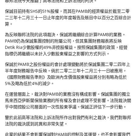
聯邦法院今天推翻了高等法院和上訴法院的判決。
保誠目前持有SHS的51%股權，而其在PAMB的經濟權益於截至二零
二三年十二月三十一日止年度的年度報告及賬目中以百分之百綜合計
算。
為反映聯邦法院的此項裁決，保誠將繼續綜合計算PAMB的業務。
PAMB仍為保誠集團控制的附屬公司，但其集團財務報表將反映
Detik Ria少數股權的49%非控股權益。按照保誠集團的政策，經營
指標仍將繼續以未計入少數股東權益之影響的方式列示。
保誠於PAMB之股份權益的會計處理變動將於保誠集團二零二四年上
半年度財務報告中反映。倘於二零二三年十二月三十一日被應用，
《國際財務報告準則》及歐洲內含價值股東權益將分別有略為低於
5%及略為低於4%的減少。
在運營層面上，裁決對PAMB的業務沒有構成影響。保誠集團的獨立
馬來西亞伊斯蘭保險業務的所有權及會計處理不受影響。法院裁決關
乎中間控股公司層面的一次性股東爭議。保誠正評估下一步行動。
鑒於此前高等法院和上訴法院所作出對我們有利之裁決，我們對聯邦
法院的裁決感到詫異和非常失望。
此案的結果不會影響保誠對PAMB的控制及其運營，也不會影響我們