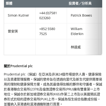
媒體
投資者／分析員
+44 (0)7581
+8
Simon Kutner
Patrick Bowes
023260
29
+852 5580
William
+4
曾安琪
7525
Elderkin
92
+8
林達威
63
關於Prudential plc
Prudential plc（保誠）在亞洲及非洲24個市場提供人壽、健康保險
以及資產管理服務。保誠的使命旨在透過向當代及新生代提供簡單易
用的理財和健康保障方案，成為其最值得信賴的夥伴和守護者。保誠
於香港聯合交易所(2378)及倫敦證券交易所(PRU)擁有雙重第一上市
地位。保誠亦於新加坡證券交易所(K6S)作第二上市及以美國預託證
券形式於紐約證券交易所(PUK)上市。保誠為恒生綜合指數成份股，
並獲納入深港通和滬港通機制進行買賣。