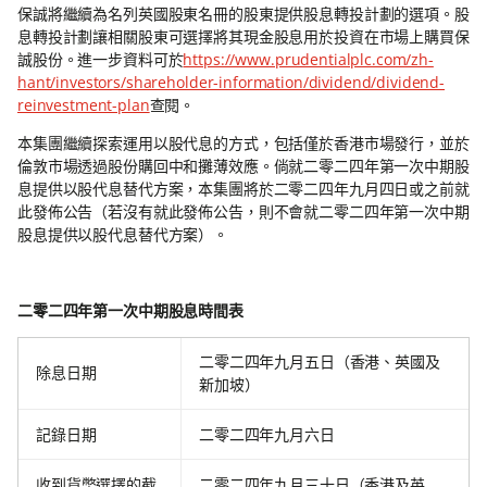
保誠將繼續為名列英國股東名冊的股東提供股息轉投計劃的選項。股
息轉投計劃讓相關股東可選擇將其現金股息用於投資在市場上購買保
誠股份。進一步資料可於
https://www.prudentialplc.com/zh-
hant/investors/shareholder-information/dividend/dividend-
reinvestment-plan
查閱。
本集團繼續探索運用以股代息的方式，包括僅於香港市場發行，並於
倫敦市場透過股份購回中和攤薄效應。倘就二零二四年第一次中期股
息提供以股代息替代方案，本集團將於二零二四年九月四日或之前就
此發佈公告（若沒有就此發佈公告，則不會就二零二四年第一次中期
股息提供以股代息替代方案）。
二零二四年第一次中期股息時間表
二零二四年九月五日（香港、英國及
除息日期
新加坡）
記錄日期
二零二四年九月六日
收到貨幣選擇的截
二零二四年九月三十日（香港及英