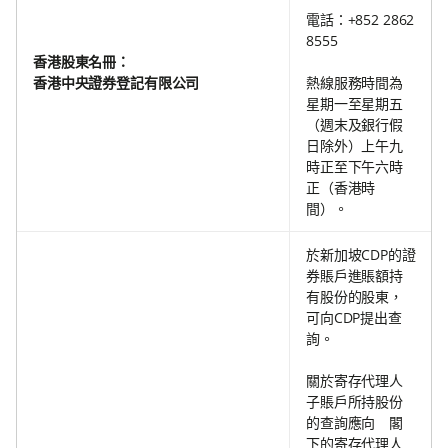
電話：+852 2862
8555
香港股東名冊：
香港中央證券登記有限公司
熱線服務時間為
星期一至星期五
（週末及銀行假
日除外）上午九
時正至下午六時
正（香港時
間）。
於新加坡CDP的證
券賬戶進賬額持
有股份的股東，
可向CDP提出查
詢。
關於寄存代理人
子賬戶所持股份
的查詢應向 閣
下的寄存代理人