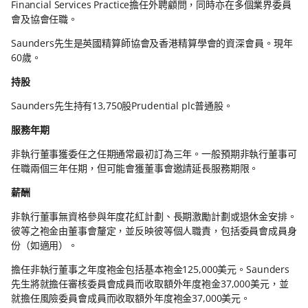
Financial Services Practice擔任外聘顧問，同時亦在多個業界委員
會及協會任職。
Saunders先生是英國精算師協會及香港精算學會的資深會員。現年
60歲。
持股
Saunders先生持有13,750股Prudential plc普通股。
服務年期
非執行董事獲委任之任期通常最初訂為三年。一般預期非執行董事可
任職兩個三年任期，但可能會獲董事會邀請延長服務期限。
薪酬
非執行董事無資格參與年度花紅計劃、長期激勵計劃或退休金安排。
彼等之袍金由董事會釐定，並反映彼等個人職責，包括委員會成員身
份（如適用）。
擔任非執行董事之年度袍金包括基本袍金125,000美元。Saunders
先生將就擔任審核委員會成員而收取額外年度袍金37,000美元，並
就擔任風險委員會成員而收取額外年度袍金37,000美元。