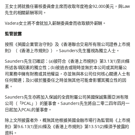
王女士將就擔任審核委員會主席而收取年度袍金92,000美元，與Law
先生的相關薪酬等同。
Vadera女士將不會就加入薪酬委員會而收取額外薪酬。
監管披露
按照《英國企業管治守則》及《香港聯合交易所有限公司證券上市規
則》（《香港上市規則》），Saunders先生獲視為獨立人士。
Saunders先生已確認：(a)彼符合《香港上市規則》第3.13(1)至(8)條
所述各項因素的獨立性；(b)彼過去或現時並無於本公司或其附屬公
司業務中擁有財務或其他權益，亦並無與本公司任何核心關連人士有
任何關連；及(c)彼於獲委任之時並無其他可能會影響其獨立性的因
素。
Saunders先生亦將加入保誠的全資附屬公司英國保誠集團亞洲有限
公司（「PCAL」）的董事會。Saunders先生將自二零二四年四月一
日起加入PCAL的董事會。
除上文所披露者外，概無其他根據英國金融市場行為監管局《上市規
則》第9.6.13(1)至(6)條及《香港上市規則》第13.51(2)條須予披露的
資料。