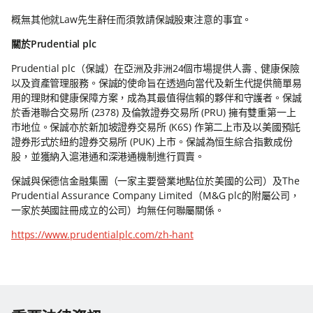
概無其他就Law先生辭任而須敦請保誠股東注意的事宜。
關於Prudential plc
Prudential plc（保誠）在亞洲及非洲24個市場提供人壽﹑健康保險
以及資產管理服務。保誠的使命旨在透過向當代及新生代提供簡單易
用的理財和健康保障方案，成為其最值得信賴的夥伴和守護者。保誠
於香港聯合交易所 (2378) 及倫敦證券交易所 (PRU) 擁有雙重第一上
市地位。保誠亦於新加坡證券交易所 (K6S) 作第二上市及以美國預託
證券形式於紐約證券交易所 (PUK) 上市。保誠為恒生綜合指數成份
股，並獲納入滬港通和深港通機制進行買賣。
保誠與保德信金融集團（一家主要營業地點位於美國的公司）及The
Prudential Assurance Company Limited（M&G plc的附屬公司，
一家於英國註冊成立的公司）均無任何聯屬關係。
https://www.prudentialplc.com/zh-hant