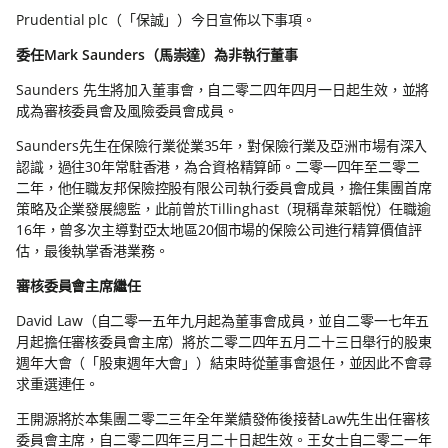
Prudential plc（「保誠」）今日宣佈以下事項。
委任Mark Saunders（馬崇達）為非執行董事
Saunders 先生將加入董事會，自二零二四年四月一日起生效，並將
成為審核委員會及風險委員會成員。
Saunders先生在保險行業從業35年，對保險行業及亞洲市場有深入
認識，過往30年常駐香港，為合資格精算師。二零一四年至二零二
二年，他任職友邦保險控股有限公司執行委員會成員，擔任集團首席
策略及企業發展總監，此前曾於Tillinghast（現稱韋萊韜悅）任職逾
16年，曾多次主導對亞太地區20個市場的保險公司進行精算價值評
估，最後執掌香港業務。
審核委員會主席繼任
David Law（自二零一五年九月起為董事會成員，並自二零一七年五
月起擔任審核委員會主席）將於二零二四年五月二十三日舉行的股東
週年大會（「股東週年大會」）結束時從董事會退任，並因此不會尋
求重選連任。
王開源將於本集團二零二三年全年業績發佈後接替Law先生出任審核
委員會主席，自二零二四年三月二十日起生效。王女士自二零二一年