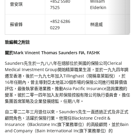
+852 5580
William
+4
曾安琪
7525
Elderkin
92
+852 6286
+8
蘇睿鋒
林達威
0229
63
致編輯之附註
關於Mark Vincent Thomas Saunders FIA, FASHK
Saunders先生於一九八八年在總部位於英國的保險公司Clerical
Medical Investment Group開始精算職業生涯，並於一九九四年調
遷至香港，後於一九九七年加入Tillinghast（現稱韋萊韜悅），於
16年任期內，曾主導對亞太地區20個市場的保險公司進行精算價值
評估，最後執掌香港業務，推動Asia Pacific Insurance諮詢業務的
變革。彼於二零一四年加入友邦保險控股有限公司執行委員會，擔任
集團首席策略及企業發展總監，任期八年。
自二零二二年三月退任以來，Saunders先生一直透過正式及非正式
顧問角色，活躍於保險行業。他現任Blackstone Credit &
Insurance（Blackstone Inc旗下業務單位）的高級顧問，並於Bain
and Company（Bain International Inc旗下業務單位）的