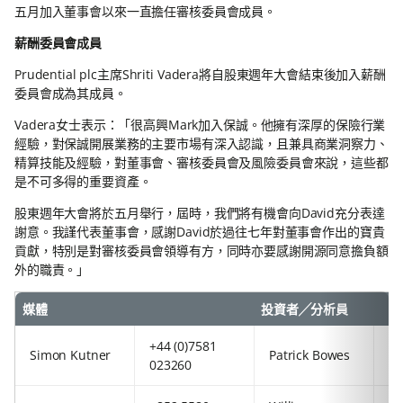
五月加入董事會以來一直擔任審核委員會成員。
薪酬委員會成員
Prudential plc主席Shriti Vadera將自股東週年大會結束後加入薪酬
委員會成為其成員。
Vadera女士表示：「很高興Mark加入保誠。他擁有深厚的保險行業
經驗，對保誠開展業務的主要市場有深入認識，且兼具商業洞察力、
精算技能及經驗，對董事會、審核委員會及風險委員會來說，這些都
是不可多得的重要資產。
股東週年大會將於五月舉行，屆時，我們將有機會向David充分表達
謝意。我謹代表董事會，感謝David於過往七年對董事會作出的寶貴
貢獻，特別是對審核委員會領導有方，同時亦要感謝開源同意擔負額
外的職責。」
媒體
投資者╱分析員
+44 (0)7581
+8
Simon Kutner
Patrick Bowes
023260
54