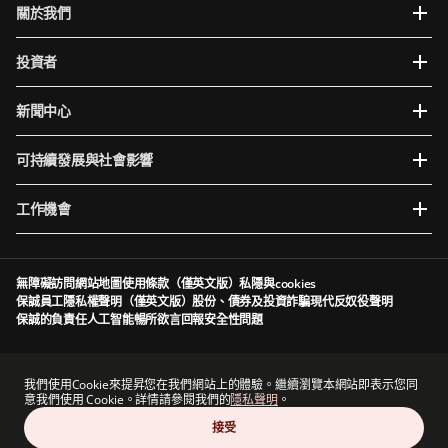
關於我們
投資者
新聞中心
可持續發展與社會影響
工作機會
無障礙訪問
網站地圖
使用條款（僅英文版）
私隱與cookies
保誠員工隱私權聲明（僅英文版）
股份、債券及投資詐騙
現代反奴役聲明
保誠的負責任人工智能
暢所欲言
回報安全性問題
Prudential plc於英格蘭及威爾斯成立及註冊。註冊辦事處：5th Floor, 10 Old Bailey,
London, EC4M 7NG, United Kingdom。註冊編號為1397169。Prudential plc為一家控股公
我們使用Cookie來提昇您在我們網站上的體驗。繼續瀏覽本網站即表示您同
司，其部分附屬公司由香港保險業監管局及其他監管機構授權及規管（視情況而定）。香港主
意我們使用 Cookie。詳情請參閱我們的
隱私聲明
。
要營業地點：香港中環港景街1號國際金融中心一期13 樓。
接受
Prudential plc與保德信金融集團（一家主要營業地點位於美國的公司）及The Prudential
Assurance Company Limited（M&G plc的附屬公司，一家於英國註冊成立的公司）均無任何