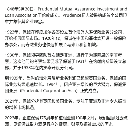
1848年5月30日，Prudential Mutual Assurance Investment and
Loan Association于伦敦成立。Prudence标志被采纳成首个公司印
章并象征其企业理念。
1923年，保诚在印度加尔各答设立首个海外人寿保险业务分公司，
开始拓展国际市场。1920年代，保诚在中国和菲律宾开设一般保险
办事处，而寿險业务也快速扩展至马来亚和新加坡。
1930年，保诚领导团队首次踏足非洲，进行了为期两周的南非考
察，这次他们的考察结果促成了保诚于1931年在约翰内斯堡设立总
部，并于1933年在内罗毕开设分公司。
到1939年，当时的海外寿險新业务利润已超越英国业务，保诚的国
际业务持续迅速增长。1994年，因应亚洲增长的巨大潜力，保诚集
团亚洲（Prudential Corporation Asia）正式成立。
2021年，保诚分拆其英国和美国业务，专注于亚洲及非洲令人振奋
的增长市场机遇。
2023年，正值保诚175周年和植根亚洲100年之时，我们回顾过去点
滴，见证保诚致力满足客户的健康、财富及福祉需求的历史。