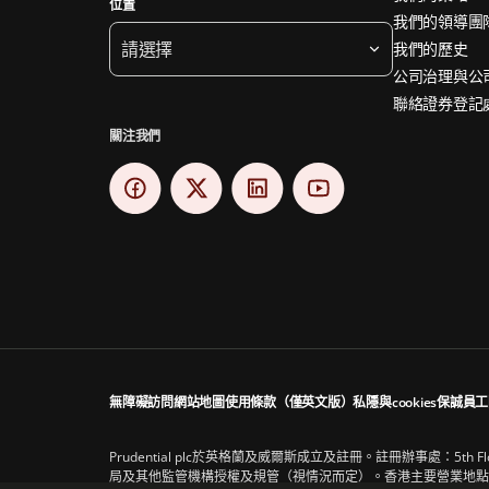
位置
我們的領導團
請選擇
我們的歷史
公司治理與公
聯絡證券登記
關注我們
無障礙訪問
網站地圖
使用條款（僅英文版）
私隱與cookies
保誠員工
Prudential plc於英格蘭及威爾斯成立及註冊。註冊辦事處：5th Floor
局及其他監管機構授權及規管（視情況而定）。香港主要營業地點：