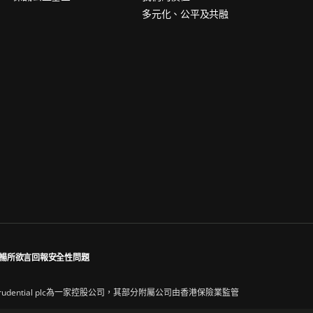
多元化、公平及共融
暢所欲言
回報安全性問題
97169。Prudential plc為一家控股公司，其部分附屬公司由香港保險業監管