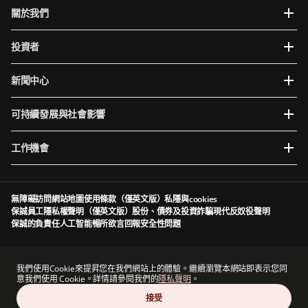
關於我們
投資者
新聞中心
可持續發展與社會影響
工作機會
無障礙訪問
網站地圖
使用條款（僅英文版）
私隱與cookies
保誠員工隱私權聲明（僅英文版）
股份、債券及投資詐騙
現代反奴役聲明
保誠的負責任人工智能
暢所欲言
回報安全性問題
Prudential plc於英格蘭及威爾斯成立及註冊。註冊辦事處：5th Floor, 10 Old Bailey,
London, EC4M 7NG, United Kingdom。註冊編號為1397169。Prudential plc為一家控股公
我們使用Cookie來提昇您在我們網站上的體驗。繼續瀏覽本網站即表示您同
司，其部分附屬公司由香港保險業監管局及其他監管機構授權及規管（視情況而定）。香港主
意我們使用 Cookie。詳情請參閱我們的
隱私聲明
。
要營業地點：香港中環港景街1號國際金融中心一期13 樓。
接受
Prudential plc與保德信金融集團（一家主要營業地點位於美國的公司）及The Prudential