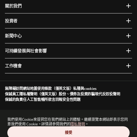
關於我們
投資者
新聞中心
可持續發展與社會影響
工作機會
無障礙訪問
網站地圖
使用條款（僅英文版）
私隱與cookies
保誠員工隱私權聲明（僅英文版）
股份、債券及投資詐騙
現代反奴役聲明
保誠的負責任人工智能
暢所欲言
回報安全性問題
Prudential plc於英格蘭及威爾斯成立及註冊。註冊辦事處：5th Floor, 10 Old Bailey,
London, EC4M 7NG, United Kingdom。註冊編號為1397169。Prudential plc為一家控股公
我們使用Cookie來提昇您在我們網站上的體驗。繼續瀏覽本網站即表示您同
司，其部分附屬公司由香港保險業監管局及其他監管機構授權及規管（視情況而定）。香港主
意我們使用 Cookie。詳情請參閱我們的
隱私聲明
。
要營業地點：香港中環港景街1號國際金融中心一期13 樓。
接受
Prudential plc與保德信金融集團（一家主要營業地點位於美國的公司）及The Prudential