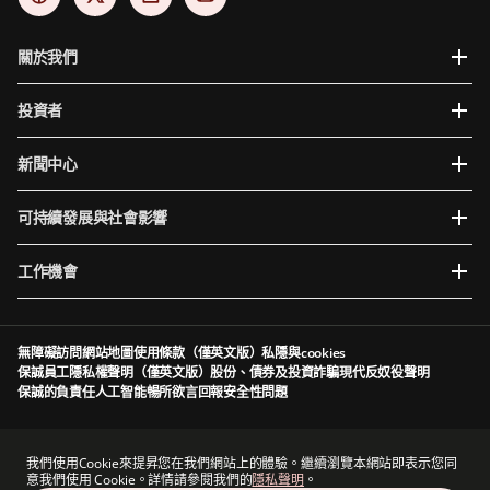
關於我們
投資者
新聞中心
可持續發展與社會影響
工作機會
無障礙訪問
網站地圖
使用條款（僅英文版）
私隱與cookies
保誠員工隱私權聲明（僅英文版）
股份、債券及投資詐騙
現代反奴役聲明
保誠的負責任人工智能
暢所欲言
回報安全性問題
Prudential plc於英格蘭及威爾斯成立及註冊。註冊辦事處：5th Floor, 10 Old Bailey,
London, EC4M 7NG, United Kingdom。註冊編號為1397169。Prudential plc為一家控股公
我們使用Cookie來提昇您在我們網站上的體驗。繼續瀏覽本網站即表示您同
司，其部分附屬公司由香港保險業監管局及其他監管機構授權及規管（視情況而定）。香港主
意我們使用 Cookie。詳情請參閱我們的
隱私聲明
。
要營業地點：香港中環港景街1號國際金融中心一期13 樓。