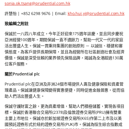
sonia.ok.tsang@prudential.com.hk
許慧怡 | +852 6298 9676 | Email:
kho.hui.yi@prudential.com.hk
致編輯之附註
保誠於一八四八年成立，今年正好迎來175週年誌慶，並且同步慶祝
亞洲經營100週年。期間保誠一直不遺餘力，幫助一代又一代的家庭
活出豐盛人生。保誠一貫秉持集團的創始原則 － 以誠信、穩健和審
慎態度，為客戶提供長期保障，並且為經營所在社區創造社會及經濟
價值。保誠是深受信賴的業界領先保險品牌，竭誠為全港超過130萬
位客戶服務。
關於Prudential plc
Prudential plc在亞洲及非洲24個市場提供人壽及健康保險和資產管
理產品。保誠讓健康保障變得實惠便捷，同時促進金融普惠，從而協
助人們活出豐盛人生。
保誠守護財富之餘，更為資產增值，幫助人們積極儲蓄，實現各項目
標。保誠於香港聯合交易所(2378)及倫敦證券交易所(PRU)擁有雙重
主要上市地位。保誠亦於新加坡證券交易所(K6S)作第二上市及以美
國預託證券形式於紐約證券交易所(PUK)市。保誠為恒生綜合指數成