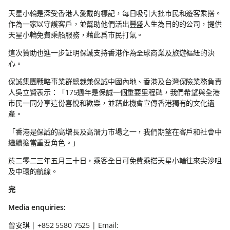
天星小輪是深受香港人愛戴的標記，每日吸引大批市民和遊客乘搭。
作為一家以守護客戶，並幫助他們活出豐盛人生為目的的公司，提供
天星小輪免費乘船服務，藉此爲市民打氣。
這次贊助也進一步証明保誠支持香港作為全球商業及旅遊樞紐的決
心。
保誠集團戰略事業群總裁兼保誠中國內地、香港及台灣保險業務負責
人吳立賢表示：「175週年是保誠一個重要里程碑，我們希望與全港
市民一同分享這份喜悅和歡樂，並藉此機會宣傳香港獨有的文化遺
產。
「香港是保誠的高增長及高潛力市場之一，我們期望在客戶和社會中
繼續擔當重要角色。」
於二零二三年五月三十日，乘客全日可免費乘搭天星小輪往來尖沙咀
及中環的航線。
完
Media enquiries:
曾安琪 | +852 5580 7525 | Email: