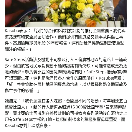
Kasuba表示：「我們的合作夥伴對於計劃的推行至關重要。我們與
道路運輸和安全局密切合作，他們提供有關道路交通事故與傷亡事
件、高風險時期與地段 的年度報告。這有助我們協助識別需要重點
關注的領域。」
Safe Steps活動涉及機動車司機及行人。偏農村地區的道路上車輛較
少，但由於當地民眾對機動車輛的認識有所欠缺，可能會造成更為危
險的情況。鑒於贊比亞的應急響應網絡有限，Safe Steps活動的影響
可謂事關生死，這也是我們與各方合作的原因所在。Kasuba解釋：
「紅十字會協助在農村地區開展急救培訓，以期緩釋道路交通事故及
傷亡事件的影響。」
她補充：「我們透過在各大媒體平台開展不同的活動，每年觸達五百
萬贊比亞人」。新的行人橫道為超過15,000贊比亞學童*帶來積極影
響，贊比亞的士司機則在參與計劃的司機教育系列活動後自豪地穿上
印有Safe Steps字樣的T恤。這項計劃帶來的積極影響毋庸置疑，而
Kasuba亦對此深感自豪。