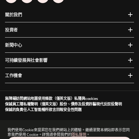
關於我們
投資者
新聞中心
可持續發展與社會影響
工作機會
無障礙訪問
網站地圖
使用條款（僅英文版）
私隱與cookies
保誠員工隱私權聲明（僅英文版）
股份、債券及投資詐騙
現代反奴役聲明
保誠的負責任人工智能
暢所欲言
回報安全性問題
Prudential plc於英格蘭及威爾斯成立及註冊。註冊辦事處：5th Floor, 10 Old Bailey,
London, EC4M 7NG, United Kingdom。註冊編號為1397169。Prudential plc為一家控股公
我們使用Cookie來提昇您在我們網站上的體驗。繼續瀏覽本網站即表示您同
司，其部分附屬公司由香港保險業監管局及其他監管機構授權及規管（視情況而定）。香港主
意我們使用 Cookie。詳情請參閱我們的
隱私聲明
。
要營業地點：香港中環港景街1號國際金融中心一期13 樓。