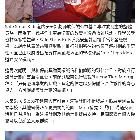
Safe Steps Kids道路安全計劃源於保誠公益基金專注於兒童的整體
策略，因為下一代將作出更為切實的改變。透過教師培訓、教學與學
習材料多措並舉，Safe Steps Kids道路安全計劃攜手當地各級機
構，為越南兒童帶來積極影響。推行計劃所在的省份了解計劃的重要
性，並已由政府撥出預算在高風險地區的學校發展Safe Steps Kids
道路安全模式。
這再次證明，與和保誠具備同樣誠信和價值觀的夥伴合作，對於推行
該等計劃而言至關重要。前保誠越南執行總裁Phuong Tien Minh解
釋：「只有憑藉專業的知識、堅定的信念以及保誠與合作夥伴的齊心
協力，方可促成該等計劃的實施。」
未來Safe Steps在越南大有可為。這項計劃不斷發展，擴展至涵蓋私
立學校、其他省份乃至更廣闊的範圍。Minh補充：「加上溝通交流
活動日益增加，為這項計劃及其他計劃提供支持，相關影響有很大機
會可以蔓延至大眾群體。」