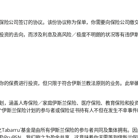
保险公司签订的协议。该份协议称为保单，你需要向保险公司缴
资的去向，而涉及利息及高风险／极度不明朗的状况等有违伊斯兰教法
你的保费进行投资，但只限于符合伊斯兰教法原则的业务。此举
划，涵盖人寿保险／家庭伊斯兰保险、医疗保险、教育保险和投
之，一个伊斯兰保险计划的参与者或保险证书持有人不但在发生不幸
之Tabarru`基金是由所有伊斯兰保险的参与者共同及集体拥有
及PruBSN，我们称之为盈余共享。这意味着你无需等到伊斯兰