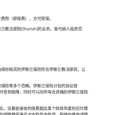
交费用（即保费），方可受保。
原则(Shariah)的业务，皆可纳入投资范
确保你购买的伊斯兰保险符合伊斯兰教法原则，让
资保险等多个范畴。伊斯兰保险计划的协议按
事件时受到保障，同时可以向所有合资格的伊斯兰保险
。因此，当基金接收的保费超出某个财政年度的应付理
保险保障期届满后才收取盈余款项。即使你曾申请理