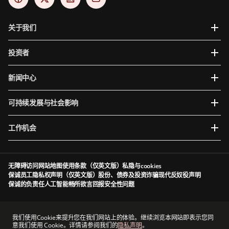
关于我们
投资者
新闻中心
可持续发展与社会影响
工作机会
无障碍访问
网站地图
使用条款（仅英文版）
私隐与cookies
保诚员工隐私权声明（仅英文版）
股份、债券及投资诈骗
现代反奴役声明
保诚的负责任人工智能
畅所欲言
回报安全性问题
Prudential plc于英格兰及威尔斯成立及注册。注册办事处：5th Floor, 10 Old Bailey,
London, EC4M 7NG, United Kingdom。注册编号为1397169。Prudential plc为一家控股公
我们使用Cookie来提升您在我们网站上的体验。继续浏览本网站即表示您同
司，其部分子公司由香港保险业监管局及其他监管机构授权及规管（视情况而定）。香港主要
意我们使用 Cookie。详情请参阅我们的
隐私声明
。
营业地点：香港中环港景街1号国际金融中心一期13 楼。